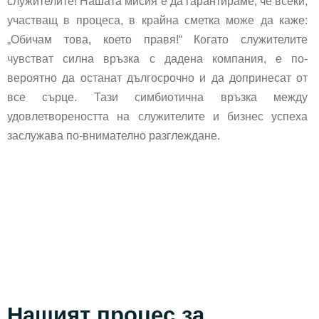
служителите! Нашата мисия е да гарантираме, че всеки,
участващ в процеса, в крайна сметка може да каже:
„Обичам това, което правя!“ Когато служителите
чувстват силна връзка с дадена компания, е по-
вероятно да останат дългосрочно и да допринесат от
все сърце. Тази симбиотична връзка между
удовлетвореността на служителите и бизнес успеха
заслужава по-внимателно разглеждане.
Нашият процес за