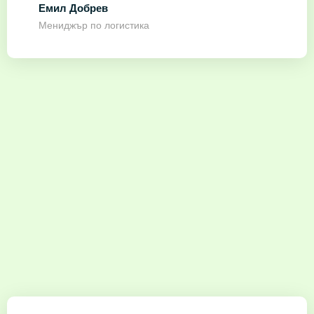
Емил Добрев
Мениджър по логистика