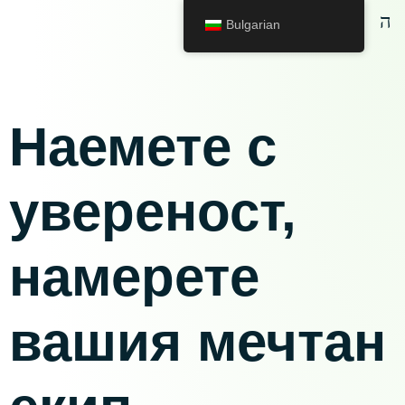
Bulgarian
те
Наемете с
ньори
увереност,
намерете
вашия мечтан